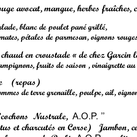
uge avocat, mangue, herbes fraîches, ci
alade, blanc de poulet pané grillé,
omates, pétales de parmesan, oignons rouge
 chaud en croustade «
de chez Garcin l
ampignons, fruits de saison , vinaigrette a
    (repas)
mmes de terre grenaille, poulpe, ail, oignons
’cochons 
Nustrale,  
A.O.P. 
’’
attus et charcutés en Corse)   Jambon, c