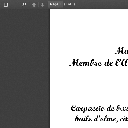
(1 of 1)
Toggle
Find
Previous
Next
Sidebar
Maî
Membre de l’A
Carpaccio de b
huile d’olive, c