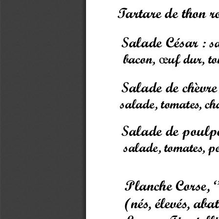
Tartare de thon ro
Salade César 
: s
bacon, 
uf dur, t
œ
Salade de chèvre
salade, tomates, ch
Salade de poulpe
salade, tomates, po
Planche Corse, ‘
(nés, élevés, ab