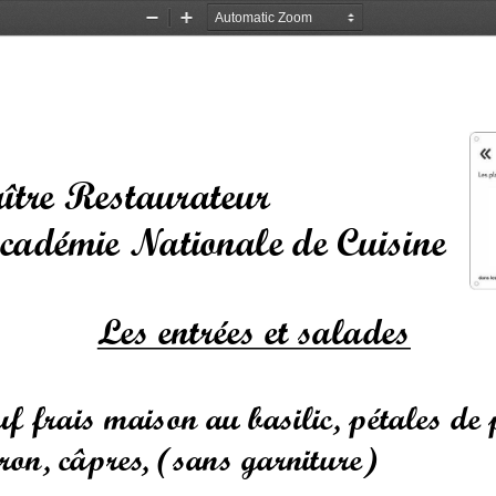
Zoom
Zoom
Out
In
tre Restaurateur
cadémie Nationale de Cuisine
Les entrées et salades 
uf frais maison au basilic, pétales d
œ
itron, câpres, (sans garniture)