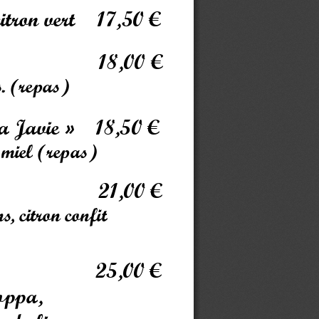
tron vert    17,50 €
18,00 €                                
s. (repas)
a Javie
»    18,50 € 
u miel (repas)
21,00 € 
, citron confit
25,00 €
oppa, 